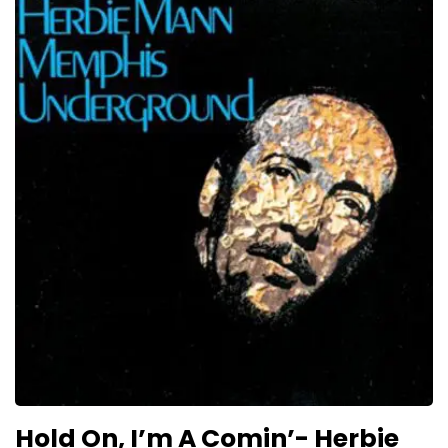
Hold On, I’m A Comin’- Herbie