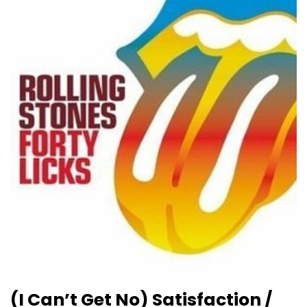
(I Can’t Get No) Satisfaction /