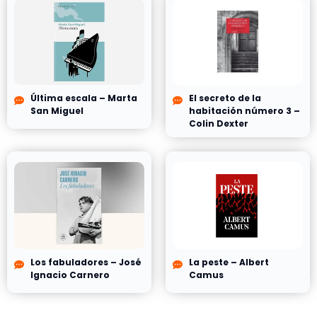
Última escala – Marta
El secreto de la
San Miguel
habitación número 3 –
Colin Dexter
Los fabuladores – José
La peste – Albert
Ignacio Carnero
Camus