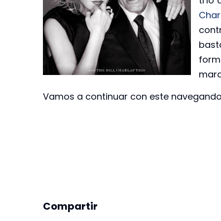
trío 
Char
con
bast
form
mara
Vamos a continuar con este navegando 
Compartir