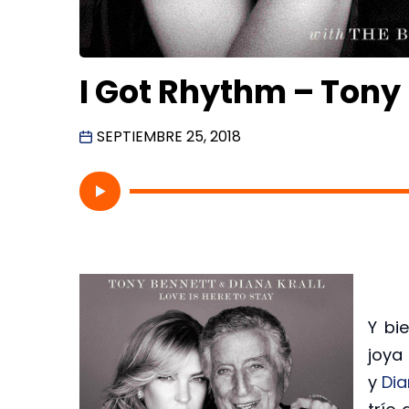
I Got Rhythm – Tony 
SEPTIEMBRE 25, 2018
Y bi
joya
y
Dia