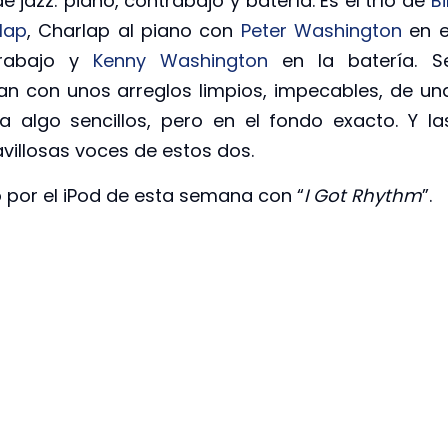
de jazz: piano, contrabajo y batería. Es el trío de
Bil
lap
, Charlap al piano con
Peter Washington
en e
trabajo y
Kenny Washington
en la batería. S
an con unos arreglos limpios, impecables, de un
a algo sencillos, pero en el fondo exacto. Y la
villosas voces de estos dos.
por el iPod de esta semana con “
I Got Rhythm
”.