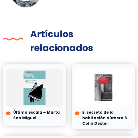
Artículos
relacionados
Última escala – Marta
El secreto de la
San Miguel
habitación número 3 –
Colin Dexter