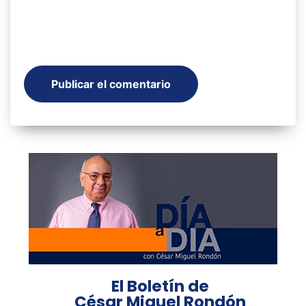
El Boletín de
César Miguel Rondón