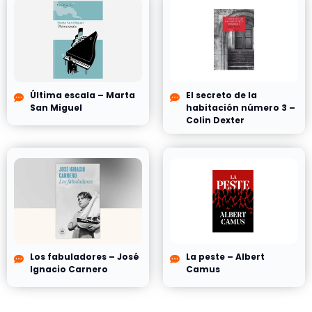
Última escala – Marta
El secreto de la
San Miguel
habitación número 3 –
Colin Dexter
Los fabuladores – José
La peste – Albert
Ignacio Carnero
Camus