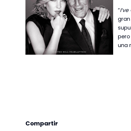
“
I’v
gran
sup
pero
una m
Compartir