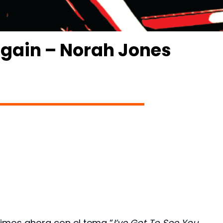
 Again – Norah Jones
imos ahora con el tema “
I’ve Got To See You