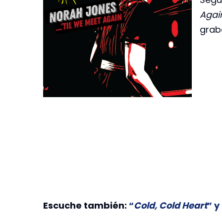
Agai
graba
Escuche también:
“
Cold, Cold Heart
” y