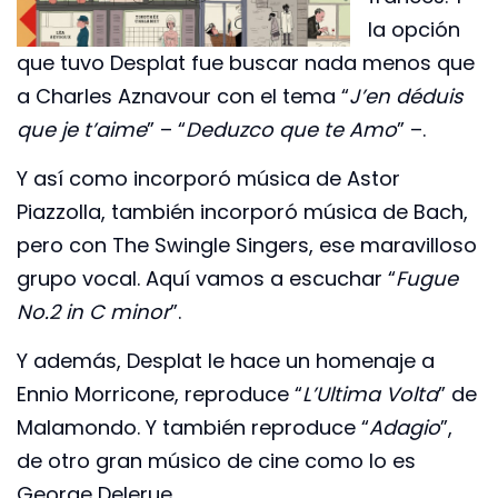
la opción
que tuvo Desplat fue buscar nada menos que
a Charles Aznavour con el tema “
J’en déduis
que je t’aime
” – “
Deduzco que te Amo
” –.
Y así como incorporó música de Astor
Piazzolla, también incorporó música de Bach,
pero con The Swingle Singers, ese maravilloso
grupo vocal. Aquí vamos a escuchar “
Fugue
No.2 in C minor
”.
Y además, Desplat le hace un homenaje a
Ennio Morricone, reproduce “
L’Ultima Volta
” de
Malamondo. Y también reproduce “
Adagio
”,
de otro gran músico de cine como lo es
George Delerue.