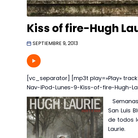
Kiss of fire-Hugh L
SEPTIEMBRE 9, 2013
[vc_separator] [mp3t play=»Play» trac
Nav-iPod-Lunes-9-Kiss-of-fire-Hugh-La
Semanas a
San Luis B
de todos 
Laurie.