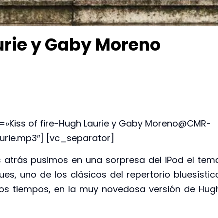
aurie y Gaby Moreno
k=»Kiss of fire-Hugh Laurie y Gaby Moreno@CMR-
urie.mp3″] [vc_separator]
trás pusimos en una sorpresa del iPod el tem
lues, uno de los clásicos del repertorio bluesístic
los tiempos, en la muy novedosa versión de Hug