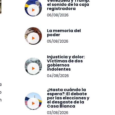
Venezuela y Trump:
el sonido de la caja
registradora
06/08/2026
La memoria del
poder
05/08/2026
Injusticia y dolor:
Víctimas de dos
gobiernos
indolentes
04/08/2026
a
¿Hasta cuándo la
o
espera?: El debate
por las elecciones y
h
el desgaste de la
Casa Blanca
03/08/2026