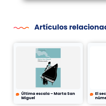
Artículos relacion
Última escala – Marta San
El se
Miguel
númer