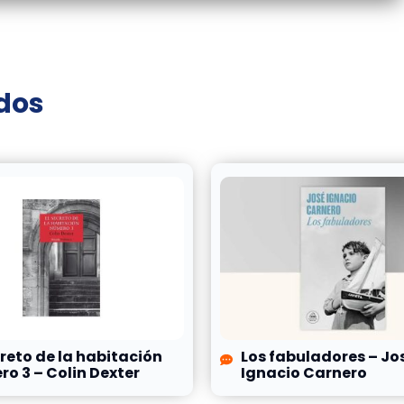
ados
creto de la habitación
Los fabuladores – Jo
o 3 – Colin Dexter
Ignacio Carnero