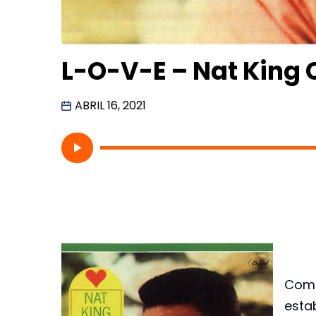
L-O-V-E – Nat King 
ABRIL 16, 2021
Como
esta