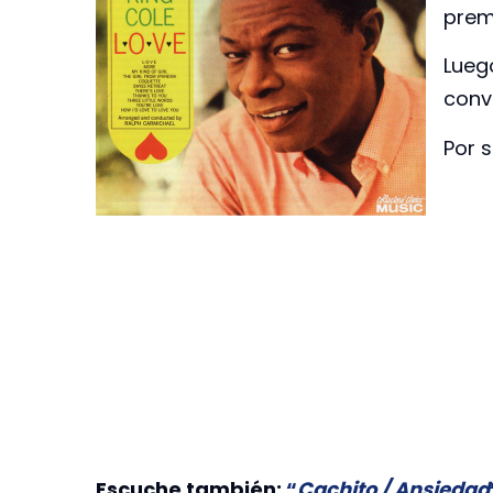
prem
Lueg
conve
Por 
Escuche también:
“
Cachito / Ansiedad