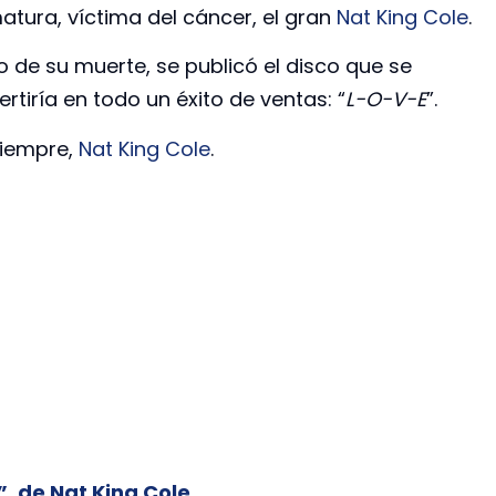
atura, víctima del cáncer, el gran
Nat King Cole
.
o de su muerte, se publicó el disco que se
rtiría en todo un éxito de ventas: “
L-O-V-E
”.
siempre,
Nat King Cole
.
”, de Nat King Cole