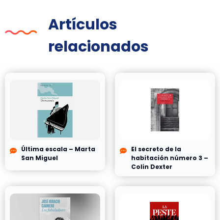
Artículos
relacionados
Última escala – Marta
El secreto de la
San Miguel
habitación número 3 –
Colin Dexter