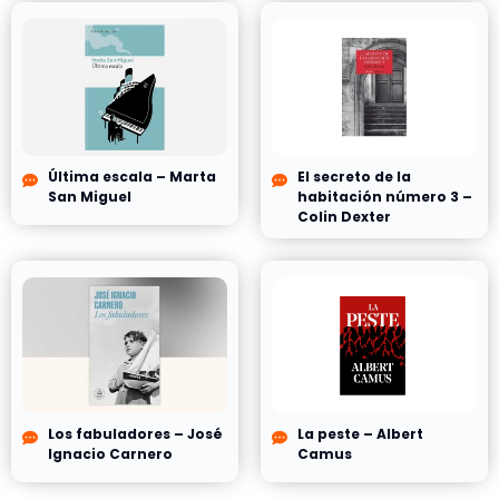
Última escala – Marta
El secreto de la
San Miguel
habitación número 3 –
Colin Dexter
Los fabuladores – José
La peste – Albert
Ignacio Carnero
Camus