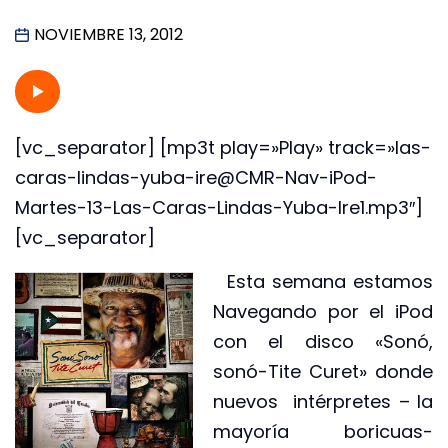
NOVIEMBRE 13, 2012
[vc_separator] [mp3t play=»Play» track=»las-
caras-lindas-yuba-ire@CMR-Nav-iPod-
Martes-13-Las-Caras-Lindas-Yuba-Ire1.mp3″]
[vc_separator]
Esta semana estamos
Navegando por el iPod
con el disco «Sonó,
sonó-Tite Curet» donde
nuevos intérpretes – la
mayoría boricuas-