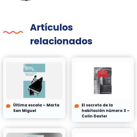
Artículos
relacionados
Última escala – Marta
El secreto de la
San Miguel
habitación número 3 –
Colin Dexter