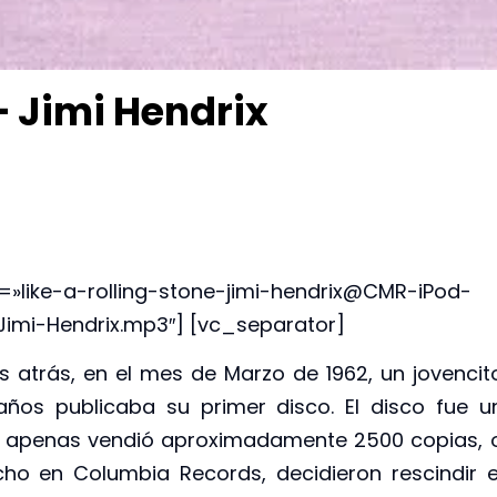
 – Jimi Hendrix
=»like-a-rolling-stone-jimi-hendrix@CMR-iPod-
Jimi-Hendrix.mp3″] [vc_separator]
atrás, en el mes de Marzo de 1962, un jovencit
ños publicaba su primer disco. El disco fue u
co apenas vendió aproximadamente 2500 copias, 
cho en Columbia Records, decidieron rescindir e