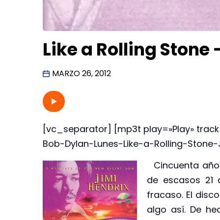
Like a Rolling Stone
MARZO 26, 2012
[vc_separator] [mp3t play=»Play» track
Bob-Dylan-Lunes-Like-a-Rolling-Stone-
Cincuenta años 
de escasos 21 a
fracaso. El dis
algo así. De he