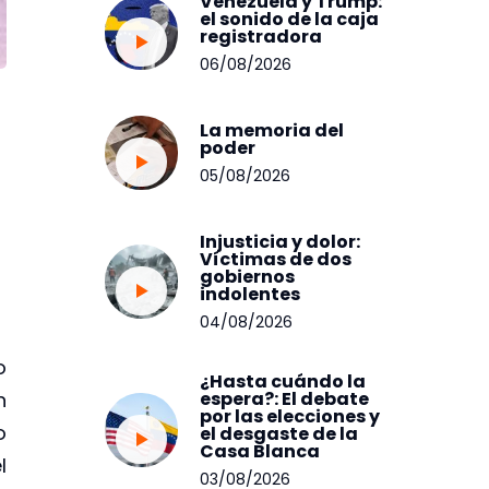
Venezuela y Trump:
el sonido de la caja
registradora
06/08/2026
La memoria del
poder
05/08/2026
Injusticia y dolor:
Víctimas de dos
gobiernos
indolentes
04/08/2026
o
¿Hasta cuándo la
espera?: El debate
n
por las elecciones y
o
el desgaste de la
Casa Blanca
l
03/08/2026