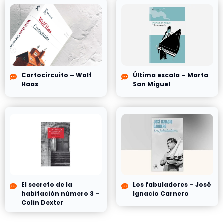
Cortocircuito – Wolf
Última escala – Marta
Haas
San Miguel
El secreto de la
Los fabuladores – José
habitación número 3 –
Ignacio Carnero
Colin Dexter