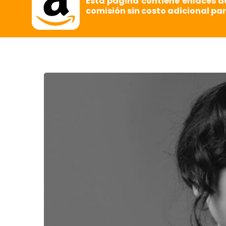
Esta página contiene enlaces d
comisión sin costo adicional par