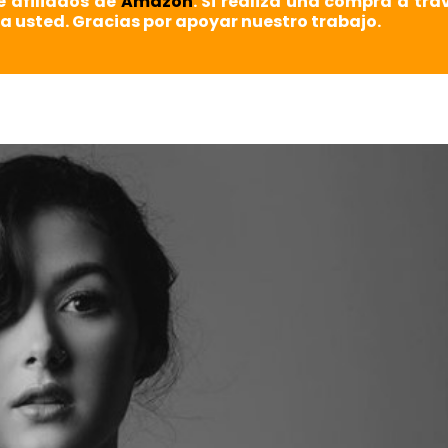
e afiliados de
Amazon
. Si realiza una compra a tra
a usted. Gracias por apoyar nuestro trabajo.