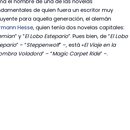
ma el nombre de una de las novelas
ndamentales de quien fuera un escritor muy
fluyente para aquella generación, el alemán
rmann Hesse
, quien tenía dos novelas capitales:
emian
” y “
El Lobo Estepario
”. Pues bien, de “
El Lobo
tepario
” – “
Steppenwolf
” –, está «
El Viaje en la
fombra Voladora
” – “
Magic Carpet Ride
” –.