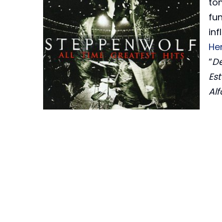
to
fu
in
He
“
D
Es
Al