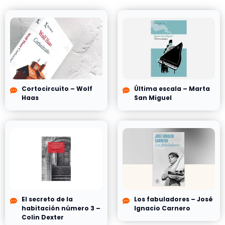
Cortocircuito – Wolf
Última escala – Marta
Haas
San Miguel
El secreto de la
Los fabuladores – José
habitación número 3 –
Ignacio Carnero
Colin Dexter