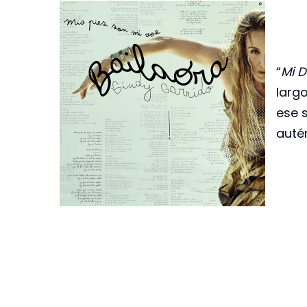
“
Mi D
larg
ese 
auté