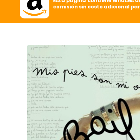
Esta página contiene enlaces d
comisión sin costo adicional par