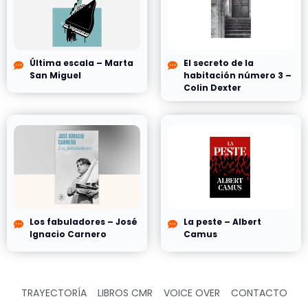
Última escala – Marta
El secreto de la
San Miguel
habitación número 3 –
Colin Dexter
Los fabuladores – José
La peste – Albert
Ignacio Carnero
Camus
TRAYECTORÍA
LIBROS CMR
VOICE OVER
CONTACTO