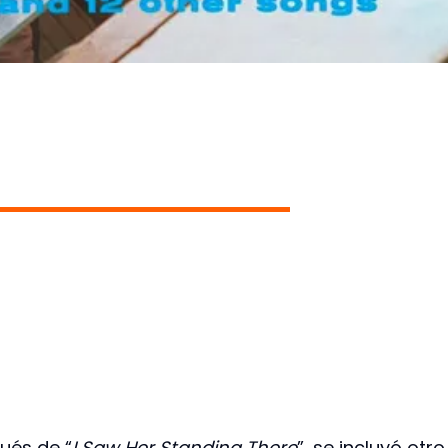
s
ués de “
I Saw Her Standing
There
”, se incluyó otro