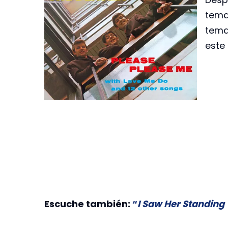
tema,
tema
este 
Escuche también:
“
I Saw Her Standing