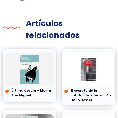
Artículos
relacionados
Última escala – Marta
El secreto de la
San Miguel
habitación número 3 –
Colin Dexter