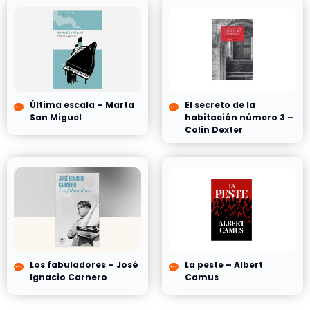
Última escala – Marta
El secreto de la
San Miguel
habitación número 3 –
Colin Dexter
Los fabuladores – José
La peste – Albert
Ignacio Carnero
Camus