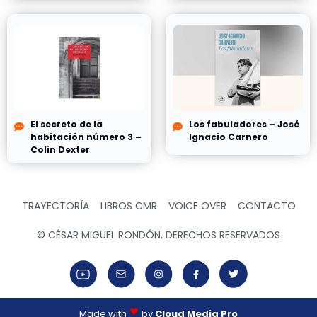
El secreto de la
Los fabuladores – José
habitación número 3 –
Ignacio Carnero
Colin Dexter
TRAYECTORÍA
LIBROS CMR
VOICE OVER
CONTACTO
© CÉSAR MIGUEL RONDÓN, DERECHOS RESERVADOS
Made with
by
Cloud Media Pro