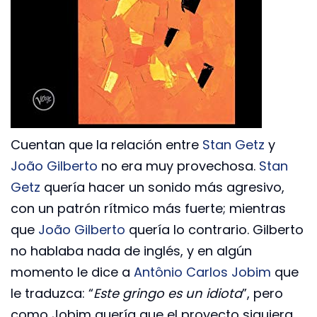
Cuentan que la relación entre
Stan Getz
y
João Gilberto
no era muy provechosa.
Stan
Getz
quería hacer un sonido más agresivo,
con un patrón rítmico más fuerte; mientras
que
João Gilberto
quería lo contrario. Gilberto
no hablaba nada de inglés, y en algún
momento le dice a
Antônio Carlos Jobim
que
le traduzca: “
Este gringo es un idiota
”, pero
como Jobim quería que el proyecto siguiera