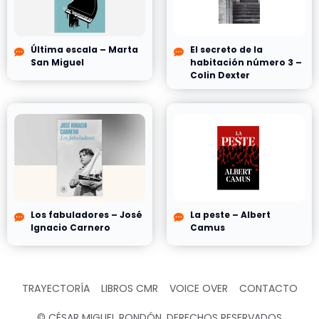
Última escala – Marta
El secreto de la
San Miguel
habitación número 3 –
Colin Dexter
Los fabuladores – José
La peste – Albert
Ignacio Carnero
Camus
TRAYECTORÍA
LIBROS CMR
VOICE OVER
CONTACTO
© CÉSAR MIGUEL RONDÓN, DERECHOS RESERVADOS