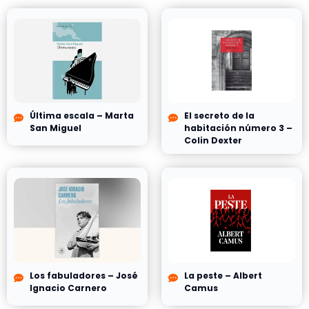
Última escala – Marta
El secreto de la
San Miguel
habitación número 3 –
Colin Dexter
Los fabuladores – José
La peste – Albert
Ignacio Carnero
Camus