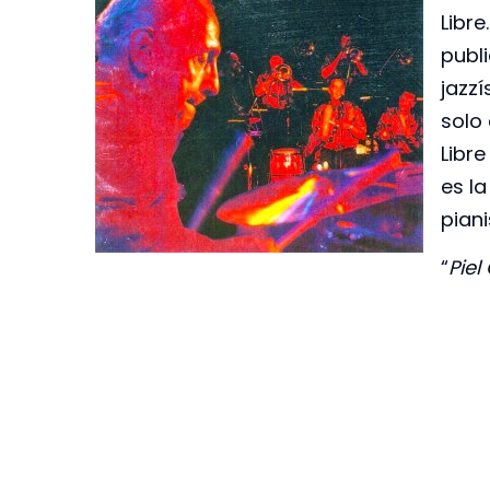
Libre
publ
jazzí
solo 
Libr
es la
piani
“
Piel