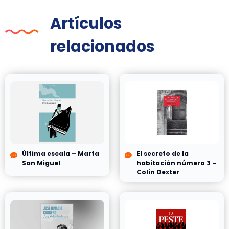
Artículos
relacionados
Última escala – Marta
El secreto de la
San Miguel
habitación número 3 –
Colin Dexter