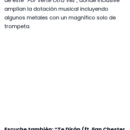
de este “
Por Verte Otra Vez
”, donde inclusive
amplían la dotación musical incluyendo
algunos metales con un magnífico solo de
trompeta.
Escuche también: “Te Dirán (ft. Ilan Chester