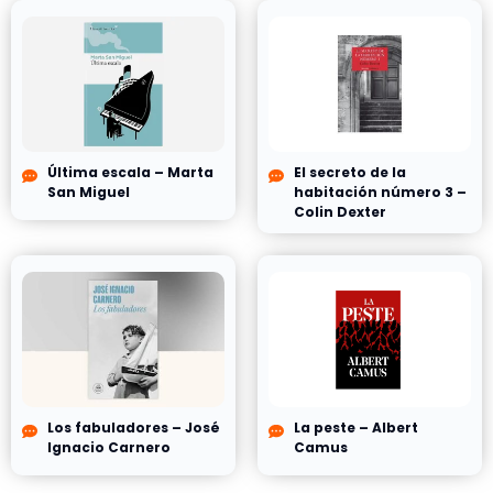
Última escala – Marta
El secreto de la
San Miguel
habitación número 3 –
Colin Dexter
Los fabuladores – José
La peste – Albert
Ignacio Carnero
Camus