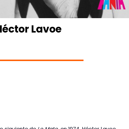
éctor Lavoe
ño siguiente de
Lo Mato
, en 1974, Héctor Lavoe