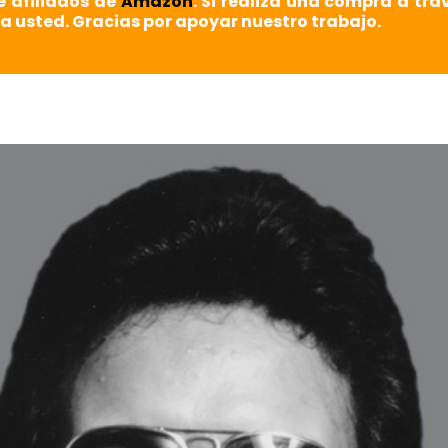
e afiliados de
Amazon
. Si realiza una compra a tra
a usted. Gracias por apoyar nuestro trabajo.