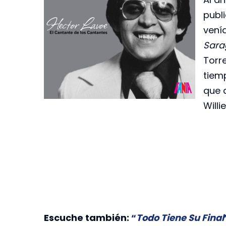
publ
venía
Sara
Torr
tiemp
que 
Willi
Escuche también:
“
Todo Tiene Su Final