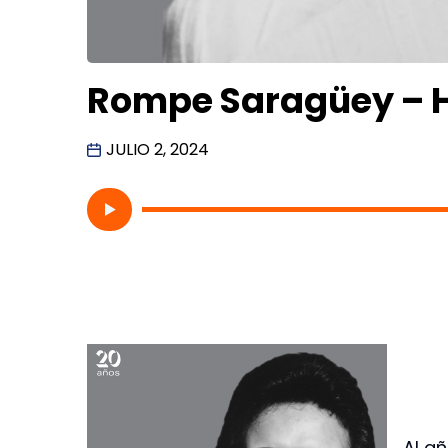
Rompe Saragüey – H
JULIO 2, 2024
Al a