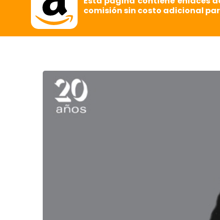
Esta página contiene enlaces d
comisión sin costo adicional par