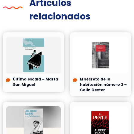
Artículos
relacionados
Última escala – Marta
El secreto de la
San Miguel
habitación número 3 –
Colin Dexter