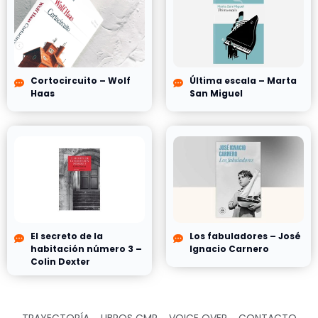
Cortocircuito – Wolf
Última escala – Marta
Haas
San Miguel
El secreto de la
Los fabuladores – José
habitación número 3 –
Ignacio Carnero
Colin Dexter