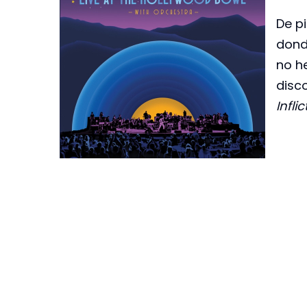
De pi
dond
no h
disco
Infl