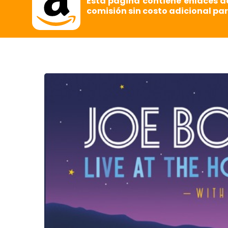
Esta página contiene enlaces d
comisión sin costo adicional par