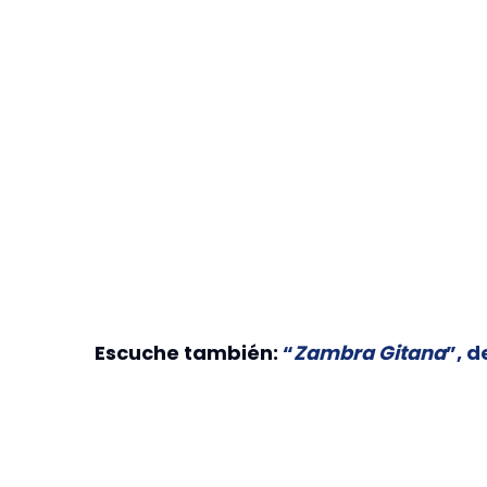
Escuche también:
“
Zambra Gitana
”, d