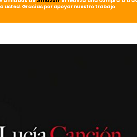
e afiliados de
Amazon
. Si realiza una compra a tra
a usted. Gracias por apoyar nuestro trabajo.