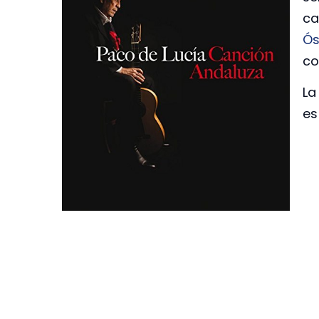
ca
Ós
c
La
es