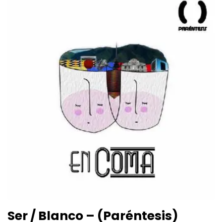
Ser / Blanco – (Paréntesis)