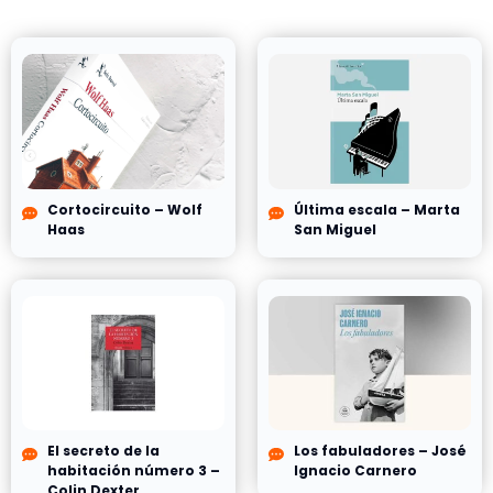
Cortocircuito – Wolf
Última escala – Marta
Haas
San Miguel
El secreto de la
Los fabuladores – José
habitación número 3 –
Ignacio Carnero
Colin Dexter