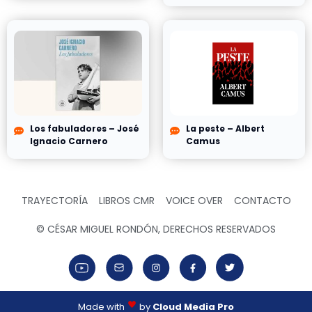
Los fabuladores – José
La peste – Albert
Ignacio Carnero
Camus
TRAYECTORÍA
LIBROS CMR
VOICE OVER
CONTACTO
© CÉSAR MIGUEL RONDÓN, DERECHOS RESERVADOS
Made with
by
Cloud Media Pro