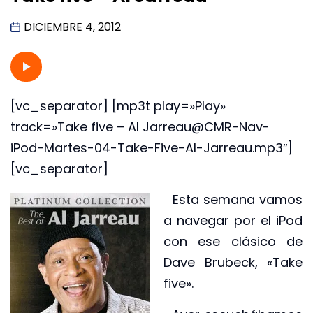
DICIEMBRE 4, 2012
[vc_separator] [mp3t play=»Play»
track=»Take five – Al Jarreau@CMR-Nav-
iPod-Martes-04-Take-Five-Al-Jarreau.mp3″]
[vc_separator]
Esta semana vamos
a navegar por el iPod
con ese clásico de
Dave Brubeck, «Take
five».