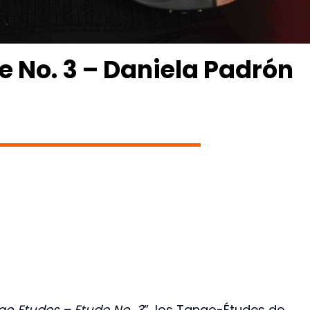
e No. 3 – Daniela Padrón
o Etudes – Etude No. 3
”, los Tango-Études de