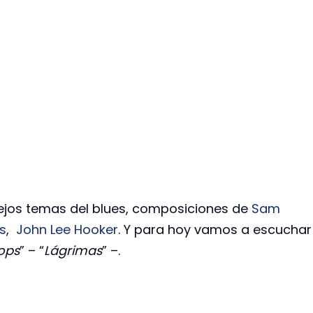
iejos temas del blues, composiciones de
Sam
is
,
John Lee Hooker
. Y para hoy vamos a escuchar
ops
” – “
Lágrimas
” –.