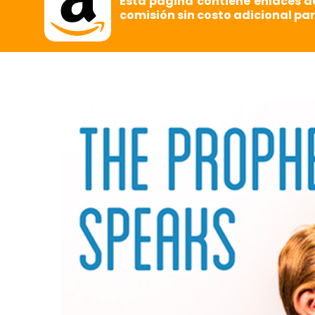
Esta página contiene enlaces d
comisión sin costo adicional par