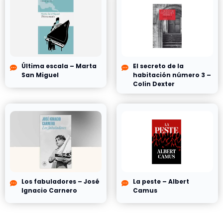
Última escala – Marta
El secreto de la
San Miguel
habitación número 3 –
Colin Dexter
Los fabuladores – José
La peste – Albert
Ignacio Carnero
Camus