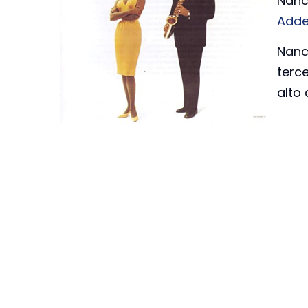
Nancy
Adde
Nancy
terce
alto