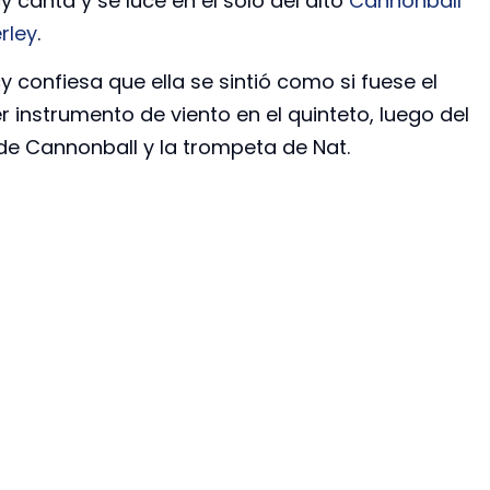
 canta y se luce en el solo del alto
Cannonball
rley
.
 confiesa que ella se sintió como si fuese el
r instrumento de viento en el quinteto, luego del
 de Cannonball y la trompeta de Nat.