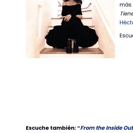
más 
Tiene
Héct
Escu
Escuche también:
“
From the Inside Out