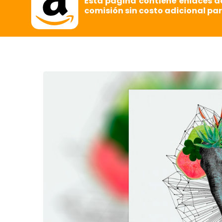
Esta página contiene enlaces d
comisión sin costo adicional par