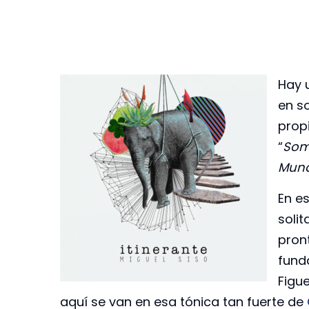
Hay 
en so
propi
“
Som
Mun
En e
solit
pront
fund
Figu
aquí se van en esa tónica tan fuerte de