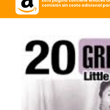
Esta página contiene enlaces d
comisión sin costo adicional par