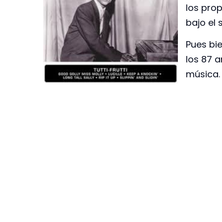
los prop
bajo el 
Pues bi
los 87 
música.