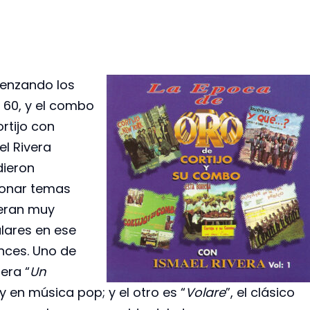
nzando los
 60, y el combo
rtijo con
el Rivera
dieron
ionar temas
eran muy
lares en ese
nces. Uno de
 era “
Un
y en música pop; y el otro es “
Volare
”, el clásico