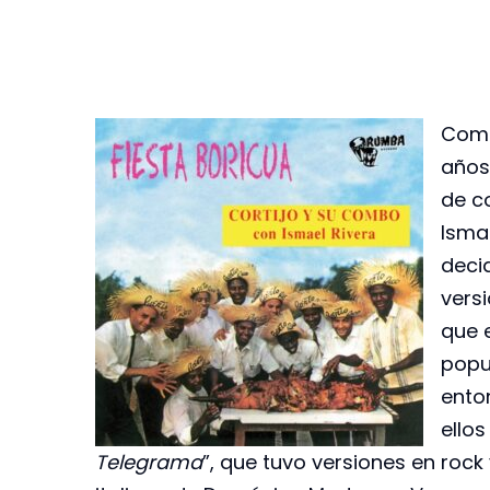
Come
años
de co
Isma
deci
vers
que 
popu
ento
ellos
Telegrama
”, que tuvo versiones en rock 