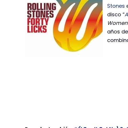
Stones
e
disco “
A
Women
años de
combina