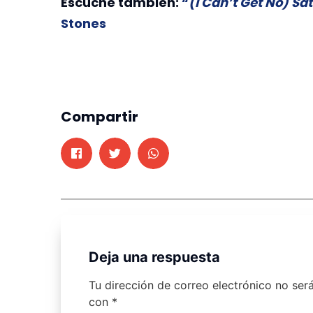
Escuche también:
“
(I Can’t Get No) Sat
Stones
Compartir
Deja una respuesta
Tu dirección de correo electrónico no ser
con
*