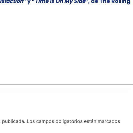
isfaction
” y “
Time Is On My Side
”, de The Rolling
á publicada.
Los campos obligatorios están marcados