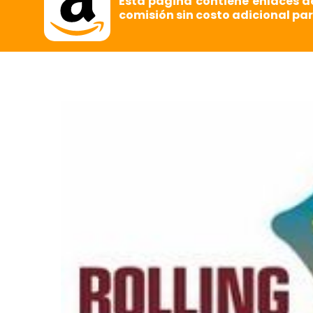
Esta página contiene enlaces d
comisión sin costo adicional par