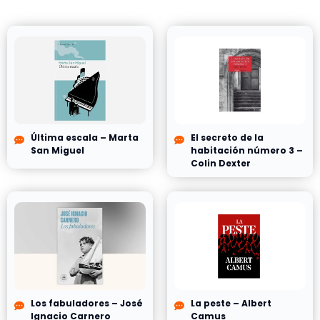
Última escala – Marta
El secreto de la
San Miguel
habitación número 3 –
Colin Dexter
Los fabuladores – José
La peste – Albert
Ignacio Carnero
Camus