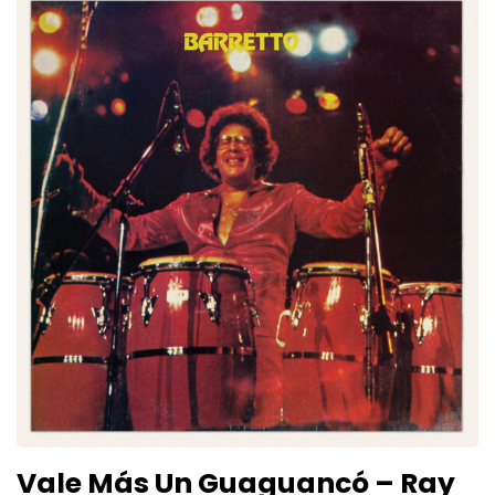
Vale Más Un Guaguancó – Ray