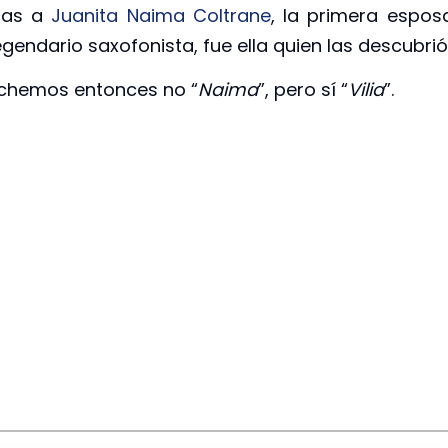
ias a
Juanita Naima Coltrane
, la primera espos
egendario saxofonista, fue ella quien las descubrió
chemos entonces no “
Naima
”, pero sí “
Vilia
”.