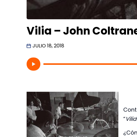
Vilia – John Coltran
JULIO 18, 2018
Cont
“
Vilia
¿Cóm