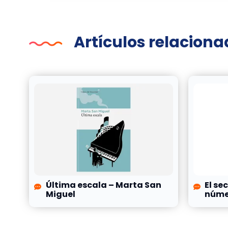
Artículos relacion
Última escala – Marta San
El se
Miguel
númer