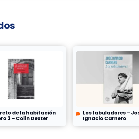
ados
creto de la habitación
Los fabuladores – Jo
o 3 – Colin Dexter
Ignacio Carnero