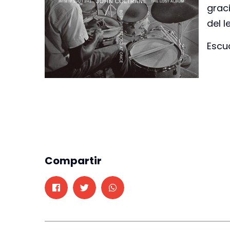
grac
del l
Escu
Compartir